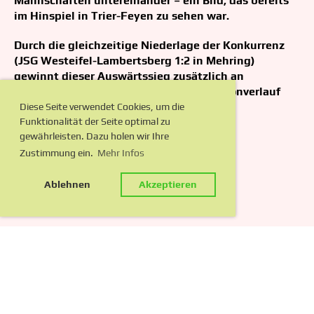
Mannschaften untereinander – ein Bild, das bereits
im Hinspiel in Trier-Feyen zu sehen war.
Durch die gleichzeitige Niederlage der Konkurrenz
(JSG Westeifel-Lambertsberg 1:2 in Mehring)
gewinnt dieser Auswärtssieg zusätzlich an
Bedeutung und könnte im weiteren Saisonverlauf
noch Gold wert sein.
Diese Seite verwendet Cookies, um die
Funktionalität der Seite optimal zu
gewährleisten. Dazu holen wir Ihre
Zustimmung ein.
Mehr Infos
Ablehnen
Akzeptieren
Impressum
Datenschutz