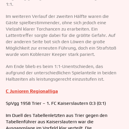
1:1.
Im weiteren Verlauf der zweiten Hälfte waren die
Gäste spielbestimmender, ohne sich jedoch eine
Vielzahl klarer Torchancen zu erarbeiten. Ein
Lattentreffer sorgte dabei für die größte Gefahr. Auf
der anderen Seite bot sich den Löwen die große
Möglichkeit zur erneuten Führung, doch ein Strafstoß
wurde vom Koblenzer Keeper stark pariert.
Am Ende blieb es beim 1:1-Unentschieden, das
aufgrund der unterschiedlichen Spielanteile in beiden
Halbzeiten als leistungsgerecht einzustufen ist.
C Junioren Regionalliga
SpVgg 1958 Trier – 1. FC Kaiserslautern 0:3 (0:1)
Im Duell des Tabellenletzten aus Trier gegen den
Tabellenführer aus Kaiserslautern war die
Ausgangslage im Vorfeld klar verteilt. Die