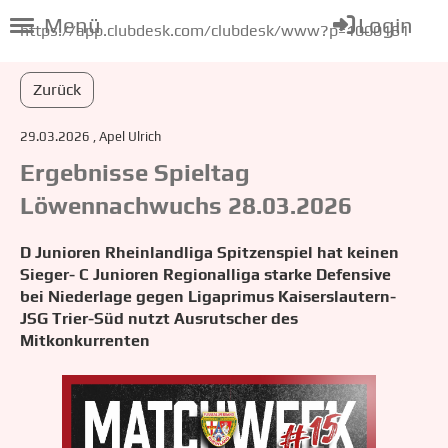
Menü
Login
https://app.clubdesk.com/clubdesk/www?p=1000161
Zurück
29.03.2026
, Apel Ulrich
Ergebnisse Spieltag
Löwennachwuchs 28.03.2026
D Junioren Rheinlandliga Spitzenspiel hat keinen
Sieger- C Junioren Regionalliga starke Defensive
bei Niederlage gegen Ligaprimus Kaiserslautern-
JSG Trier-Süd nutzt Ausrutscher des
Mitkonkurrenten